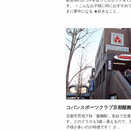
教育用のレゴ®を使ってロボットをく
す。 ＜こんなお子様に特におすすめ
きに夢中になる ★好きなこと...
コパンスポーツクラブ京都醍
京都市営地下鉄「醍醐駅」直結で交通
す。どのクラスも3歳～通えるので、
子様が多いのが特徴です！ さ...