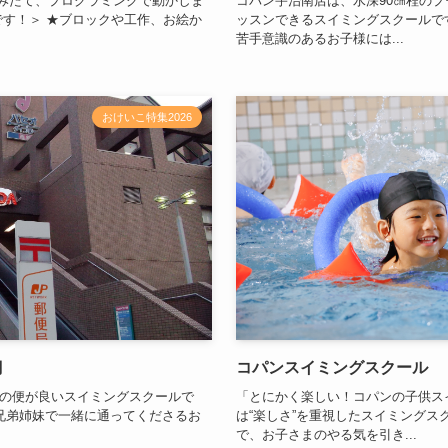
みたて、プログラミングで動かしま
コパン宇治南店は、水深90㎝程の
です！＞ ★ブロックや工作、お絵か
ッスンできるスイミングスクールで
苦手意識のあるお子様には...
おけいこ特集2026
醐
コパンスイミングスクール
の便が良いスイミングスクールで
「とにかく楽しい！コパンの子供ス
兄弟姉妹で一緒に通ってくださるお
は“楽しさ”を重視したスイミングス
で、お子さまのやる気を引き...