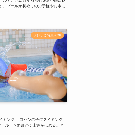
プールで、水に対する怖心を最小限にレ
す。プールが初めてのお子様やお水に
おけいこ特集2026
イミング」 コパンの子供スイミング
クール！きめ細かく上達をほめること