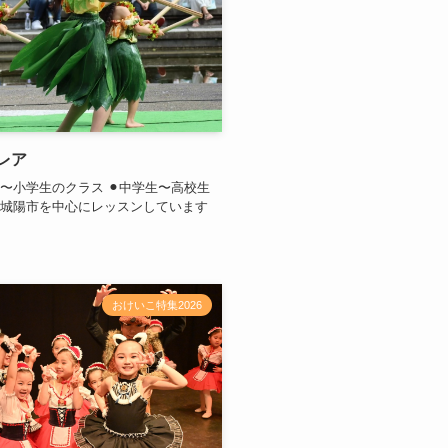
ヌレア
ら〜小学生のクラス ⚫︎中学生〜高校生
は城陽市を中心にレッスンしています
おけいこ特集2026