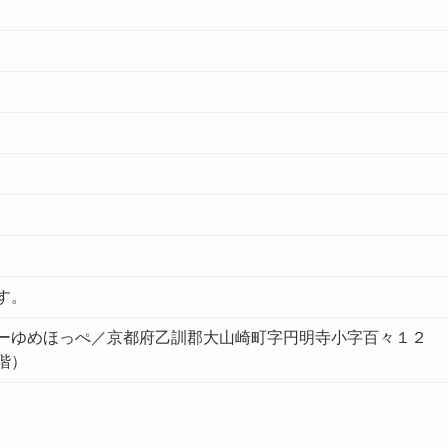
す。
ーゆめほっぺ／京都府乙訓郡大山崎町字円明寺小字百々１２
階）