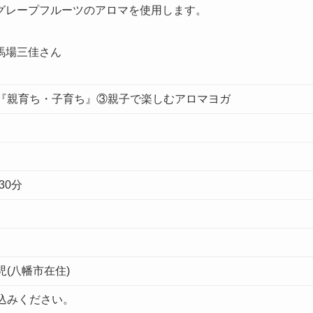
グレープフルーツのアロマを使用します。
馬場三佳さん
『親育ち・子育ち』③親子で楽しむアロマヨガ
日
30分
(八幡市在住)
込みください。