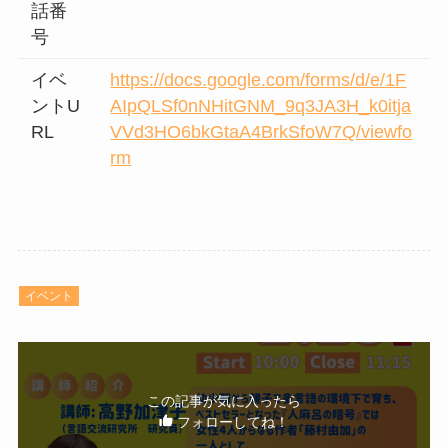
話番
号
イベ
https://docs.google.com/forms/d/e/1F
ントU
AIpQLSf0nNHitGNM_9q3JA3H_k0itja
RL
VVd3HO6bkGtaA4BrkSfoW7Q/viewfo
rm
イベント
この記事が気に入ったら
フォローしてね！