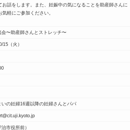
てお話をします。また、妊娠中の気になることを助産師さんに
お気軽にご参加ください。
流会〜助産師さんとストレッチ〜
0/15（火）
00
まいの妊婦16週以降の妊婦さんとパパ
@cit.uji.kyoto.jp
宇治市役所前）