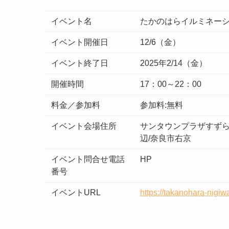
イベント名
たかのはらイルミネーシ
イベント開催日
12/6（金）
イベント終了日
2025年2/14（金）
開催時間
17：00～22：00
料金／参加料
参加料:無料
イベント会場住所
サンタウンプラザすず
辺/奈良市右京
イベント問合せ電話
HP
番号
イベントURL
https://takanohara-nigiwa