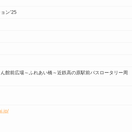
ョン’25
らん館前広場～ふれあい橋～近鉄高の原駅前バスロータリー周
i.jp/