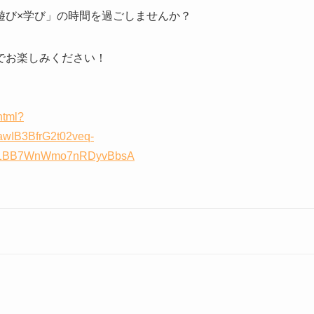
遊び×学び」の時間を過ごしませんか？
でお楽しみください！
html?
IB3BfrG2t02veq-
Ht1BB7WnWmo7nRDyvBbsA