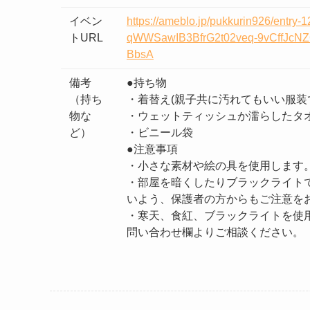
イベン
https://ameblo.jp/pukkurin926/en
トURL
qWWSawIB3BfrG2t02veq-9vCffJc
BbsA
備考
●持ち物
（持ち
・着替え(親子共に汚れてもいい服装
物な
・ウェットティッシュか濡らしたタ
ど）
・ビニール袋
●注意事項
・小さな素材や絵の具を使用します
・部屋を暗くしたりブラックライト
いよう、保護者の方からもご注意を
・寒天、食紅、ブラックライトを使
問い合わせ欄よりご相談ください。