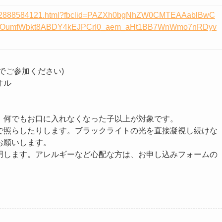
try-12888584121.html?fbclid=PAZXh0bgNhZW0CMTEAAablBwC
NZOumfWbkt8ABDY4kEJPCrI0_aem_aHt1BB7WnWmo7nRDyv
でご参加ください)
オル
。何でもお口に入れなくなった子以上が対象です。
で照らしたりします。ブラックライトの光を直接凝視し続けな
お願いします。
用します。アレルギーなど心配な方は、お申し込みフォームの