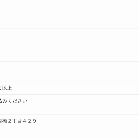
ま以上
込みください
違橋２丁目４２９