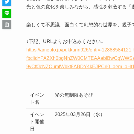
光と色の変化を楽しみながら、感性を刺激する「
楽しくて不思議、面白くて幻想的な世界を、親子
↓下記、URLよりお申込みください↓
https://ameblo.jp/pukkurin926/entry-12888584121.
fbclid=PAZXh0bgNhZW0CMTEAAablBwCqWWSaw
9vCffJcNZOumfWbkt8ABDY4kEJPCrI0_aem_a
イベン
光の無制限あそび
ト名
イベン
2025年03月26日（水）
ト開催
日