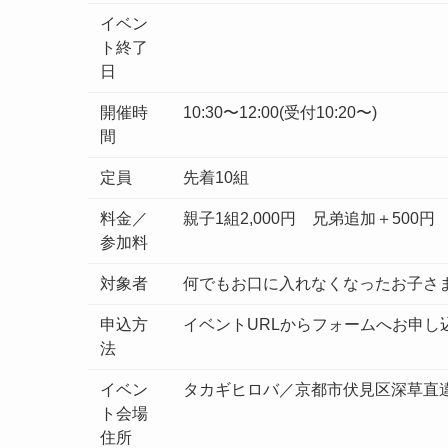
イベン
ト終了
日
開催時
10:30〜12:00(受付10:20〜)
間
定員
先着10組
料金／
親子1組2,000円 兄弟追加＋500円
参加料
対象者
何でもお口に入れなくなったお子さ
申込方
イベントURLからフォームへお申し
法
イベン
タカギヒロバ／京都市伏見区深草直
ト会場
住所