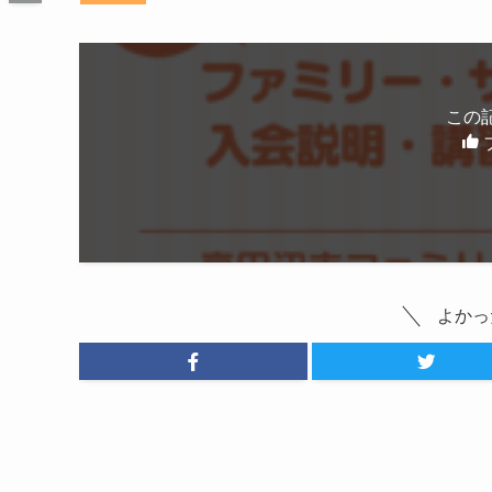
この
よかっ