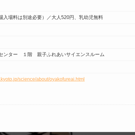
場入場料は別途必要）／大人520円、乳幼児無料
センター １階 親子ふれあいサイエンスルーム
y.kyoto.jp/science/about/oyakofureai.html