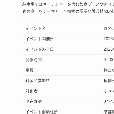
駐車場ではキッチンカーを含む飲食ブースやオリ
春の庭」をテーマとした植物の展示や園芸植物の
イベント名
菜の
イベント開催日
202
イベント終了日
202
開催時間
9：0
定員
特に
料金／参加料
植物
対象者
すべ
申込方法
0774
イベント会場住所
京都