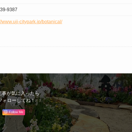
-39-9387
//www.uji-citypark.jp/botanical/
記事が気に入ったら
フォローしてね！
Follow Me