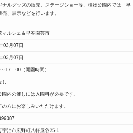
ジナルグッズの販売、ステージショー等、植物公園内では「早
販売、展示などを行います。
花マルシェ＆早春園芸市
6年03月07日
6年03月07日
0～17：00（開園時間）
なし
公園内の催しには入園料が必要です。
ての方にお楽しみいただけます。
399387
府宇治市広野町八軒屋谷25-1