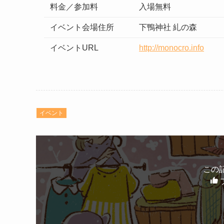
料金／参加料
入場無料
イベント会場住所
下鴨神社 糺の森
イベントURL
http://monocro.info
イベント
この