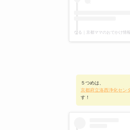
５つめは、
京都府立洛西浄化セン
す！