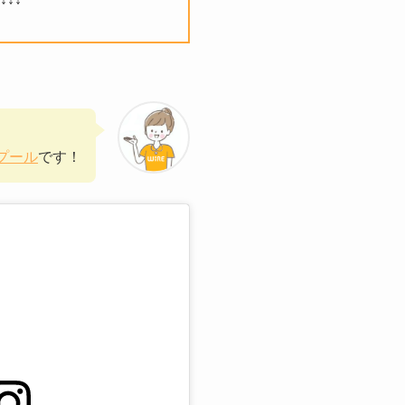
、
プール
です！