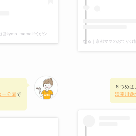
なる｜京都ママのおでかけ情報(@kyoto_mamalife)がシェアした投稿
６つめは
ター公園
で
清滝川遊