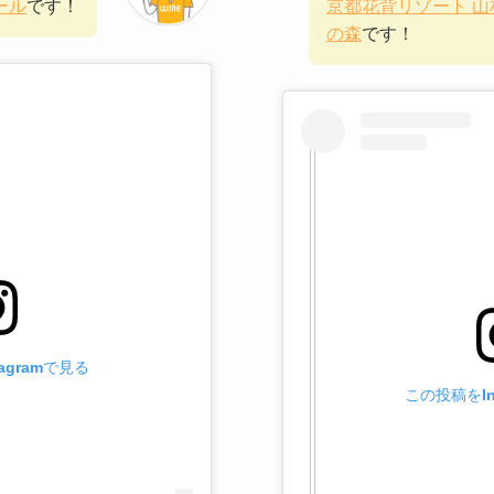
ール
です！
京都花背リゾート 山
の森
です！
agramで見る
この投稿をIn