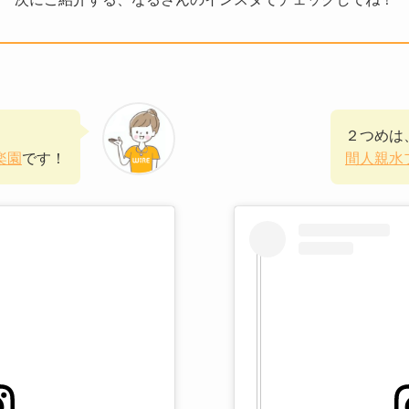
２つめは
楽園
です！
間人親水