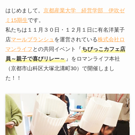
はじめまして。
京都産業大学 経営学部 伊吹ゼ
ミ15期生
です。
私たちは１１月３０日・１２月１日に有名洋菓子
店
マールブランシュ
を運営されている
株式会社ロ
マンライフ
との共同イベント『
ちびっこカフェ店
員～親子で喜びリレー～
』をロマンライフ本社
（京都市山科区大塚北溝町30）で開催しまし
た！！