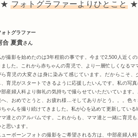
★
フォトグラファーよりひとこと
★
フォトグラファー
河合 夏貴
さん
私が撮影を始めたのは3年程前の事です。今まで2,500人近く
きました。これから赤ちゃんの育児で、より一層忙しくなるマ
がら育児の大変さは身に染みて感じています。だからこそ、
し、育児がスタートできるように応援したいんです。私の写真
中部産婦人科より御礼の気持ちで撮らせていただいています。
達へ、おめでとうと、お疲れ様…そしてありがとう。。。色々
赤ちゃんを撮り続けてきました。私が心を込めて更新しているIns
ママ達とのアルバムです。これからも、ママ達と一緒に育児も
いと思います。
ニューボーンフォトの撮影をご希望される方は、中部産婦人科