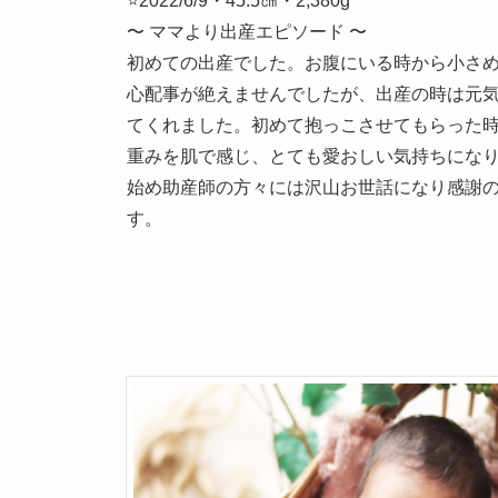
⭐2022/6/9・45.5㎝・2,380g
〜 ママより出産エピソード 〜
初めての出産でした。お腹にいる時から小さ
心配事が絶えませんでしたが、出産の時は元
てくれました。初めて抱っこさせてもらった
重みを肌で感じ、とても愛おしい気持ちにな
始め助産師の方々には沢山お世話になり感謝
す。