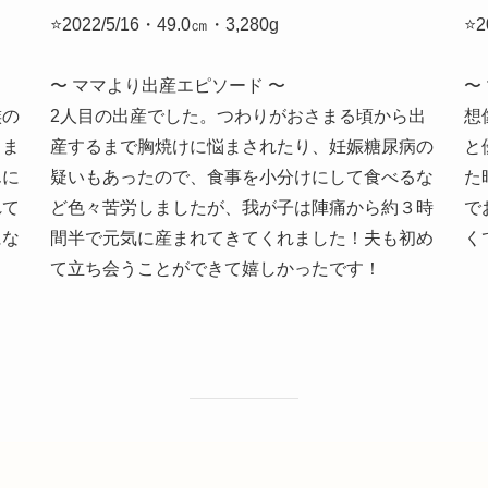
⭐2022/5/16・49.0㎝・3,280g
⭐2
〜 ママより出産エピソード 〜
〜
族の
2人目の出産でした。つわりがおさまる頃から出
想
、ま
産するまで胸焼けに悩まされたり、妊娠糖尿病の
と
んに
疑いもあったので、食事を小分けにして食べるな
た
れて
ど色々苦労しましたが、我が子は陣痛から約３時
で
にな
間半で元気に産まれてきてくれました！夫も初め
く
て立ち会うことができて嬉しかったです！