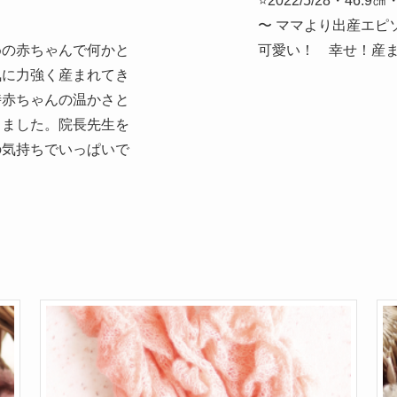
⭐2022/5/28・46.9㎝・
〜 ママより出産エピ
めの赤ちゃんで何かと
可愛い！ 幸せ！産ま
気に力強く産まれてき
時赤ちゃんの温かさと
りました。院長先生を
の気持ちでいっぱいで