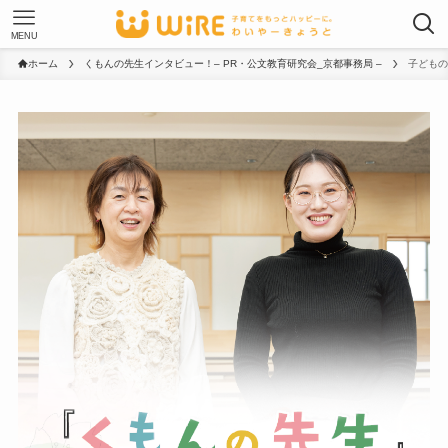
MENU
ホーム
くもんの先生インタビュー！– PR・公文教育研究会_京都事務局 –
子どもの