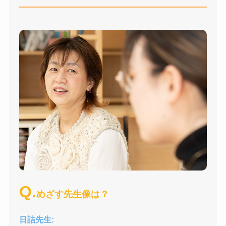
Q.
めざす先生像は？
日詰先生: