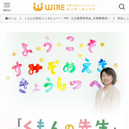
MENU
ホーム
くもんの先生インタビュー！– PR・公文教育研究会_京都事務局 –
家族とふ