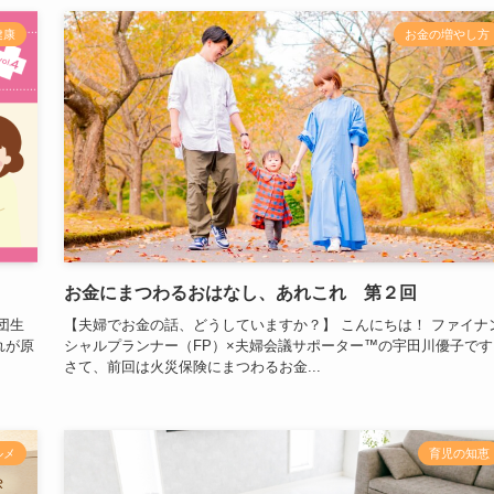
健康
お金の増やし方
お金にまつわるおはなし、あれこれ 第２回
団生
【夫婦でお金の話、どうしていますか？】 こんにちは！ ファイナ
れが原
シャルプランナー（FP）×夫婦会議サポーター™の宇田川優子です
さて、前回は火災保険にまつわるお金...
ルメ
育児の知恵