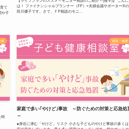
【ライフプランのススメ～モニター相談のご紹介～(後半)】 こんに
は！ ファイナンシャルプランナー（FP）×夫婦会議サポーター®
子育て
田川優子です。さて、ＦP相談のモニ...
問や子
健康
病気・健康
家庭で多い｢やけど｣事故 ～防ぐための対策と応急処
～
た時
す。
●身近に潜む「やけど」リスク 小さな子どものやけど事故の多くは