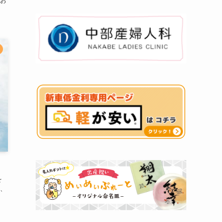
お
を
、