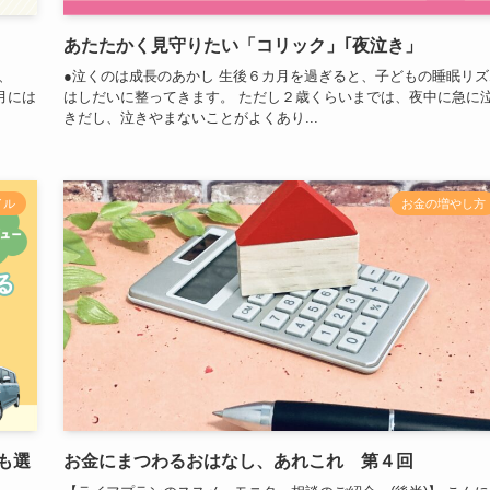
あたたかく見守りたい「コリック」｢夜泣き」
、
●泣くのは成長のあかし 生後６カ月を過ぎると、子どもの睡眠リズ
９月には
はしだいに整ってきます。 ただし２歳くらいまでは、夜中に急に
きだし、泣きやまないことがよくあり...
イル
お金の増やし方
も選
お金にまつわるおはなし、あれこれ 第４回