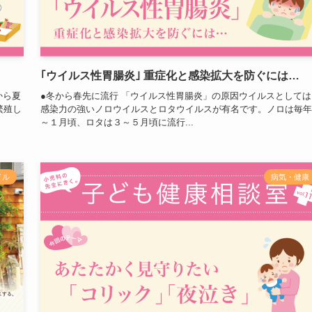
｢ウイルス性胃腸炎｣ 重症化と感染拡大を防ぐには…
から夏
●冬から春先に流行 「ウイルス性胃腸炎」の原因ウイルスとしては
繁殖し
感染力の強いノロウイルスとロタウイルスが有名です。ノロは毎年
～１月頃、ロタは３～５月頃に流行...
イル
病気・健康