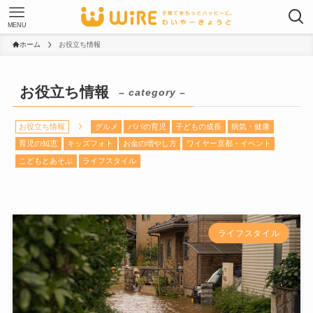
MENU
ホーム
お役立ち情報
お役立ち情報
– category –
お役立ち情報
グルメ
パパの育児
子どもの成長
病気・健康
育児の知恵
キッズフォト
お金の増やし方
ワイヤー京都・イベント
こどもとあそぶ
ライフスタイル
ライフスタイル